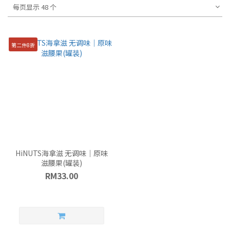
每页显示 48 个
第二件8折
HiNUTS海拿滋 无调味｜原味
滋腰果(罐装)
RM33.00